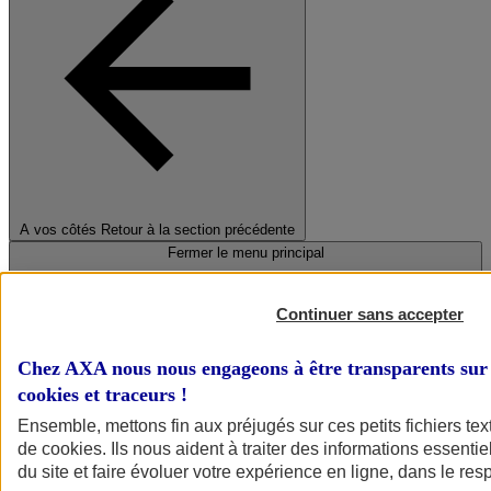
A vos côtés
Retour à la section précédente
Fermer le menu principal
Continuer sans accepter
Chez AXA nous nous engageons à être transparents sur 
cookies et traceurs
!
Ensemble, mettons fin aux préjugés sur ces petits fichiers te
de
cookies
. Ils nous aident à traiter des informations essentie
Préserver la nature et le climat
du site et faire évoluer votre expérience en ligne, dans le resp
Faire avancer la solidarité et l'inclusion