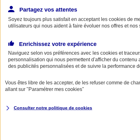
Donner toute leur place aux territoires
Porter l'élan du rugby féminin
Partagez vos attentes
Soyez toujours plus satisfait en acceptant les
cookies
de mes
utilisateurs qui nous aident à faire évoluer nos offres et nos 
Enrichissez votre expérience
Naviguez selon vos préférences avec les
cookies et traceur
personnalisation qui nous permettent d'afficher du contenu a
des publicités personnalisées et de suivre la performance
Vous êtes libre de les accepter, de les refuser comme de cha
allant sur
"Paramétrer mes
cookies
"
Nos actualités
Retour à la section précédente
Consulter notre politique de
cookies
Fermer le menu principal