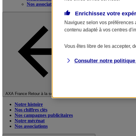
Nos associations
Enrichissez votre expé
Naviguez selon vos préférences 
contenu adapté à vos centres d'i
Vous êtes libre de les accepter, 
Consulter notre politiqu
Fermer le menu principal
AXA France
Retour à la section précédente
Notre histoire
Nos chiffres clés
Nos campagnes publicitaires
Notre mécénat
Nos associations