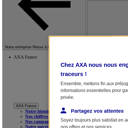
Fermer le menu princip
Notre entreprise
Retour à la section précédente
AXA France
Chez AXA nous nous enga
traceurs
!
Ensemble, mettons fin aux préjugé
informations essentielles pour gar
privée.
AXA France
Partagez vos attentes
Notre histoire
Nos chiffres clés
Soyez toujours plus satisfait en 
Nos campagnes publicitaires
Notre mécénat
nos offres et nos services.