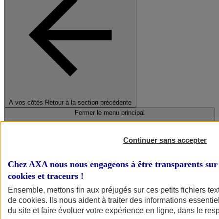
A vos côtés
Retour à la section précédente
Fermer le menu principal
Continuer sans accepter
Chez AXA nous nous engageons à être transparents sur 
cookies et traceurs
!
Ensemble, mettons fin aux préjugés sur ces petits fichiers te
de
cookies
. Ils nous aident à traiter des informations essentie
Préserver la nature et le climat
du site et faire évoluer votre expérience en ligne, dans le resp
Faire avancer la solidarité et l'inclusion