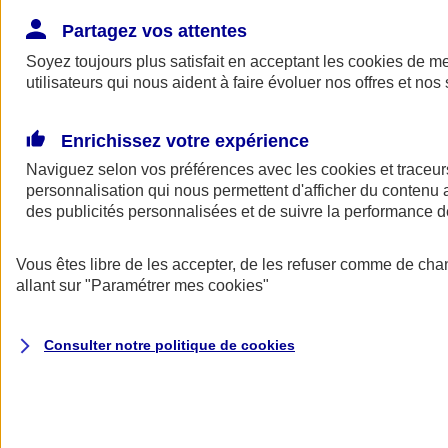
Donner toute leur place aux territoires
Porter l'élan du rugby féminin
Partagez vos attentes
Soyez toujours plus satisfait en acceptant les
cookies
de mes
utilisateurs qui nous aident à faire évoluer nos offres et nos 
Enrichissez votre expérience
Naviguez selon vos préférences avec les
cookies et traceur
personnalisation qui nous permettent d'afficher du contenu a
des publicités personnalisées et de suivre la performance
Vous êtes libre de les accepter, de les refuser comme de cha
allant sur
"Paramétrer mes
cookies
"
Nos actualités
Retour à la section précédente
Consulter notre politique de
cookies
Fermer le menu principal