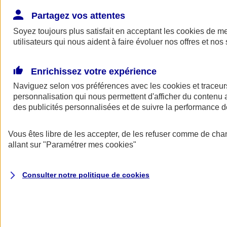
Donner toute leur place aux territoires
Porter l'élan du rugby féminin
Partagez vos attentes
Soyez toujours plus satisfait en acceptant les
cookies
de mes
utilisateurs qui nous aident à faire évoluer nos offres et nos 
Enrichissez votre expérience
Naviguez selon vos préférences avec les
cookies et traceur
personnalisation qui nous permettent d'afficher du contenu a
des publicités personnalisées et de suivre la performance
Vous êtes libre de les accepter, de les refuser comme de cha
allant sur
"Paramétrer mes
cookies
"
Nos actualités
Retour à la section précédente
Consulter notre politique de
cookies
Fermer le menu principal