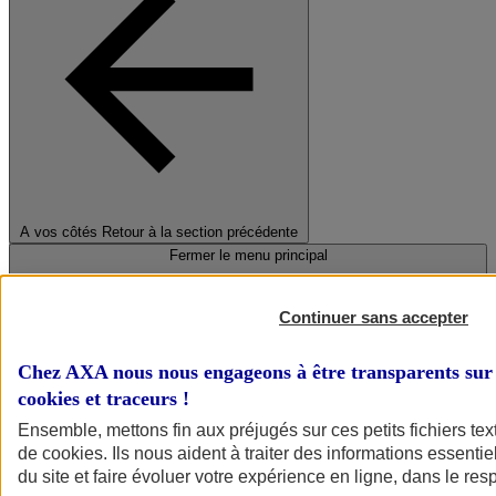
A vos côtés
Retour à la section précédente
Fermer le menu principal
Continuer sans accepter
Chez AXA nous nous engageons à être transparents sur 
cookies et traceurs
!
Ensemble, mettons fin aux préjugés sur ces petits fichiers te
de
cookies
. Ils nous aident à traiter des informations essentie
Préserver la nature et le climat
du site et faire évoluer votre expérience en ligne, dans le resp
Faire avancer la solidarité et l'inclusion