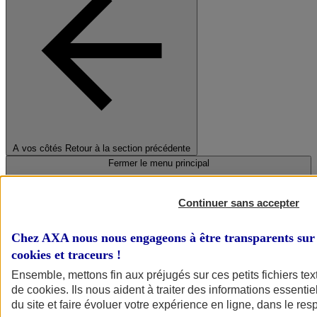
A vos côtés
Retour à la section précédente
Fermer le menu principal
Continuer sans accepter
Chez AXA nous nous engageons à être transparents sur 
cookies et traceurs
!
Ensemble, mettons fin aux préjugés sur ces petits fichiers te
de
cookies
. Ils nous aident à traiter des informations essentie
Préserver la nature et le climat
du site et faire évoluer votre expérience en ligne, dans le resp
Faire avancer la solidarité et l'inclusion