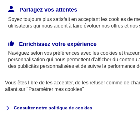
Donner toute leur place aux territoires
Porter l'élan du rugby féminin
Partagez vos attentes
Soyez toujours plus satisfait en acceptant les
cookies
de mes
utilisateurs qui nous aident à faire évoluer nos offres et nos 
Enrichissez votre expérience
Naviguez selon vos préférences avec les
cookies et traceur
personnalisation qui nous permettent d'afficher du contenu a
des publicités personnalisées et de suivre la performance
Vous êtes libre de les accepter, de les refuser comme de cha
allant sur
"Paramétrer mes
cookies
"
Nos actualités
Retour à la section précédente
Consulter notre politique de
cookies
Fermer le menu principal