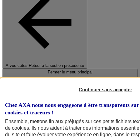
A vos côtés
Retour à la section précédente
Fermer le menu principal
Continuer sans accepter
Chez AXA nous nous engageons à être transparents sur 
cookies et traceurs
!
Ensemble, mettons fin aux préjugés sur ces petits fichiers te
de
cookies
. Ils nous aident à traiter des informations essentie
Préserver la nature et le climat
du site et faire évoluer votre expérience en ligne, dans le resp
Faire avancer la solidarité et l'inclusion