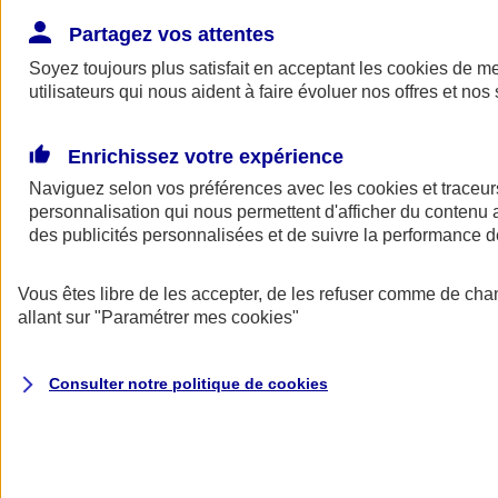
Donner toute leur place aux territoires
Porter l'élan du rugby féminin
Partagez vos attentes
Soyez toujours plus satisfait en acceptant les
cookies
de mes
utilisateurs qui nous aident à faire évoluer nos offres et nos 
Enrichissez votre expérience
Naviguez selon vos préférences avec les
cookies et traceur
personnalisation qui nous permettent d'afficher du contenu a
des publicités personnalisées et de suivre la performance
Vous êtes libre de les accepter, de les refuser comme de cha
allant sur
"Paramétrer mes
cookies
"
Nos actualités
Retour à la section précédente
Consulter notre politique de
cookies
Fermer le menu principal