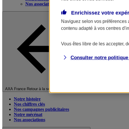
Nos associations
Enrichissez votre expé
Naviguez selon vos préférences 
contenu adapté à vos centres d'i
Vous êtes libre de les accepter, 
Consulter notre politiqu
Fermer le menu principal
AXA France
Retour à la section précédente
Notre histoire
Nos chiffres clés
Nos campagnes publicitaires
Notre mécénat
Nos associations