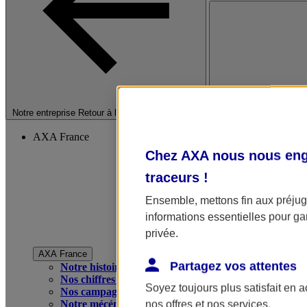
Fermer le menu princip
Notre entreprise
Retour à la section précédente
AXA France
Chez AXA nous nous enga
traceurs
!
Ensemble, mettons fin aux préjugé
informations essentielles pour gar
privée.
AXA France
Partagez vos attentes
Notre histoire
Nos chiffres clés
Soyez toujours plus satisfait en 
Nos campagnes publicitaires
Notre mécénat
nos offres et nos services.