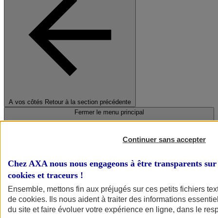
A vos côtés
Retour à la section précédente
Fermer le menu principal
Continuer sans accepter
Chez AXA nous nous engageons à être transparents sur 
cookies et traceurs
!
Ensemble, mettons fin aux préjugés sur ces petits fichiers te
de
cookies
. Ils nous aident à traiter des informations essentie
Préserver la nature et le climat
du site et faire évoluer votre expérience en ligne, dans le resp
Faire avancer la solidarité et l'inclusion