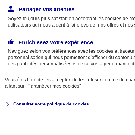
Donner toute leur place aux territoires
Porter l'élan du rugby féminin
Partagez vos attentes
Soyez toujours plus satisfait en acceptant les
cookies
de mes
utilisateurs qui nous aident à faire évoluer nos offres et nos 
Enrichissez votre expérience
Naviguez selon vos préférences avec les
cookies et traceur
personnalisation qui nous permettent d'afficher du contenu a
des publicités personnalisées et de suivre la performance
Vous êtes libre de les accepter, de les refuser comme de cha
allant sur
"Paramétrer mes
cookies
"
Nos actualités
Retour à la section précédente
Consulter notre politique de
cookies
Fermer le menu principal