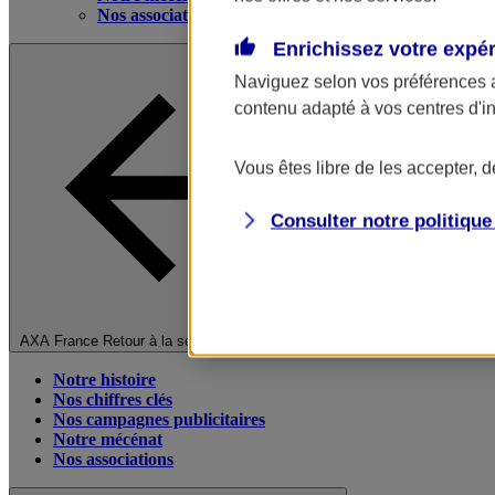
Nos associations
Enrichissez votre expé
Naviguez selon vos préférences 
contenu adapté à vos centres d'i
Vous êtes libre de les accepter, 
Consulter notre politiqu
Fermer le menu principal
AXA France
Retour à la section précédente
Notre histoire
Nos chiffres clés
Nos campagnes publicitaires
Notre mécénat
Nos associations