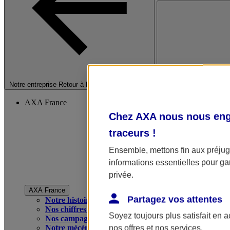
Fermer le menu princip
Notre entreprise
Retour à la section précédente
AXA France
Chez AXA nous nous enga
traceurs
!
Ensemble, mettons fin aux préjugé
informations essentielles pour gar
privée.
AXA France
Partagez vos attentes
Notre histoire
Nos chiffres clés
Soyez toujours plus satisfait en 
Nos campagnes publicitaires
Notre mécénat
nos offres et nos services.