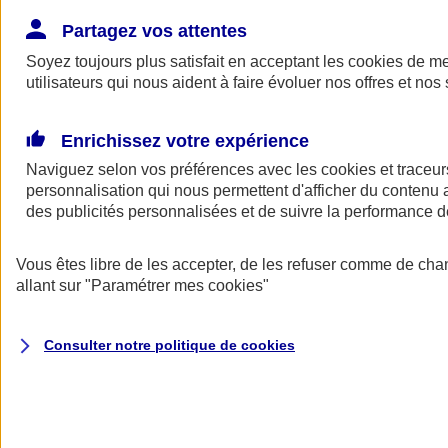
Donner toute leur place aux territoires
Porter l'élan du rugby féminin
Partagez vos attentes
Soyez toujours plus satisfait en acceptant les
cookies
de mes
utilisateurs qui nous aident à faire évoluer nos offres et nos 
Enrichissez votre expérience
Naviguez selon vos préférences avec les
cookies et traceur
personnalisation qui nous permettent d'afficher du contenu a
des publicités personnalisées et de suivre la performance
Vous êtes libre de les accepter, de les refuser comme de cha
allant sur
"Paramétrer mes
cookies
"
Nos actualités
Retour à la section précédente
Consulter notre politique de
cookies
Fermer le menu principal