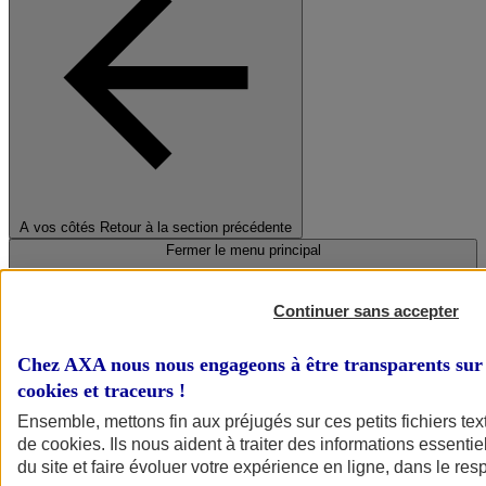
A vos côtés
Retour à la section précédente
Fermer le menu principal
Continuer sans accepter
Chez AXA nous nous engageons à être transparents sur 
cookies et traceurs
!
Ensemble, mettons fin aux préjugés sur ces petits fichiers te
de
cookies
. Ils nous aident à traiter des informations essentie
Préserver la nature et le climat
du site et faire évoluer votre expérience en ligne, dans le resp
Faire avancer la solidarité et l'inclusion