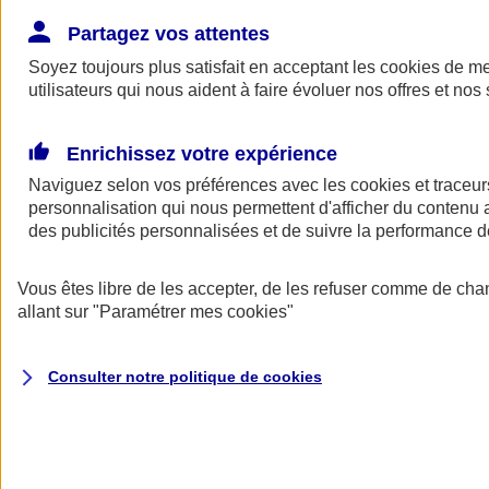
Donner toute leur place aux territoires
Porter l'élan du rugby féminin
Partagez vos attentes
Soyez toujours plus satisfait en acceptant les
cookies
de mes
utilisateurs qui nous aident à faire évoluer nos offres et nos 
Enrichissez votre expérience
Naviguez selon vos préférences avec les
cookies et traceur
personnalisation qui nous permettent d'afficher du contenu a
des publicités personnalisées et de suivre la performance
Vous êtes libre de les accepter, de les refuser comme de cha
allant sur
"Paramétrer mes
cookies
"
Nos actualités
Retour à la section précédente
Consulter notre politique de
cookies
Fermer le menu principal