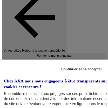
A vos côtés
Retour à la section précédente
Fermer le menu principal
Continuer sans accepter
Chez AXA nous nous engageons à être transparents sur 
cookies et traceurs
!
Ensemble, mettons fin aux préjugés sur ces petits fichiers te
de
cookies
. Ils nous aident à traiter des informations essentie
Préserver la nature et le climat
du site et faire évoluer votre expérience en ligne, dans le resp
Faire avancer la solidarité et l'inclusion