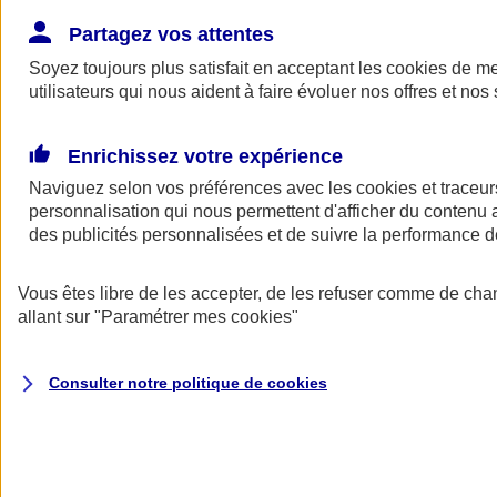
Donner toute leur place aux territoires
Porter l'élan du rugby féminin
Partagez vos attentes
Soyez toujours plus satisfait en acceptant les
cookies
de mes
utilisateurs qui nous aident à faire évoluer nos offres et nos 
Enrichissez votre expérience
Naviguez selon vos préférences avec les
cookies et traceur
personnalisation qui nous permettent d'afficher du contenu a
des publicités personnalisées et de suivre la performance
Vous êtes libre de les accepter, de les refuser comme de cha
allant sur
"Paramétrer mes
cookies
"
Nos actualités
Retour à la section précédente
Consulter notre politique de
cookies
Fermer le menu principal