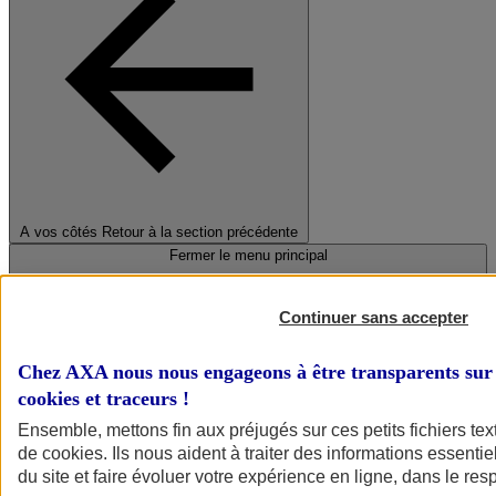
A vos côtés
Retour à la section précédente
Fermer le menu principal
Continuer sans accepter
Chez AXA nous nous engageons à être transparents sur 
cookies et traceurs
!
Ensemble, mettons fin aux préjugés sur ces petits fichiers te
de
cookies
. Ils nous aident à traiter des informations essentie
Préserver la nature et le climat
du site et faire évoluer votre expérience en ligne, dans le resp
Faire avancer la solidarité et l'inclusion