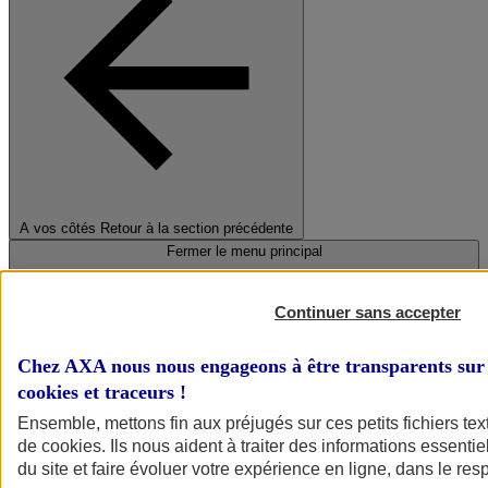
A vos côtés
Retour à la section précédente
Fermer le menu principal
Continuer sans accepter
Chez AXA nous nous engageons à être transparents sur 
cookies et traceurs
!
Ensemble, mettons fin aux préjugés sur ces petits fichiers te
de
cookies
. Ils nous aident à traiter des informations essentie
Préserver la nature et le climat
du site et faire évoluer votre expérience en ligne, dans le resp
Faire avancer la solidarité et l'inclusion