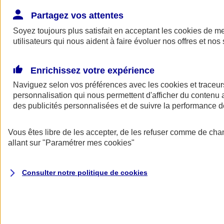
Donner toute leur place aux territoires
Porter l'élan du rugby féminin
Partagez vos attentes
Soyez toujours plus satisfait en acceptant les
cookies
de mes
utilisateurs qui nous aident à faire évoluer nos offres et nos 
Enrichissez votre expérience
Naviguez selon vos préférences avec les
cookies et traceur
personnalisation qui nous permettent d'afficher du contenu a
des publicités personnalisées et de suivre la performance
Vous êtes libre de les accepter, de les refuser comme de cha
allant sur
"Paramétrer mes
cookies
"
Nos actualités
Retour à la section précédente
Consulter notre politique de
cookies
Fermer le menu principal