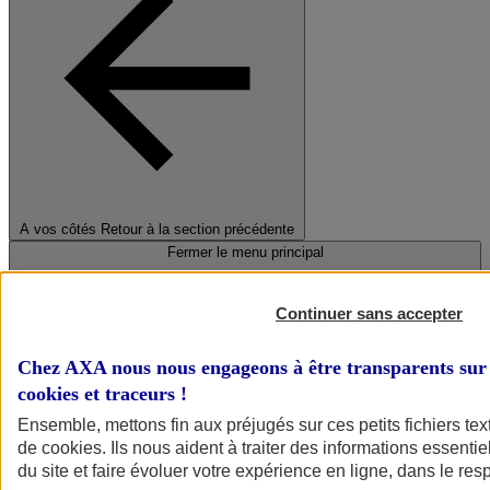
A vos côtés
Retour à la section précédente
Fermer le menu principal
Continuer sans accepter
Chez AXA nous nous engageons à être transparents sur 
cookies et traceurs
!
Ensemble, mettons fin aux préjugés sur ces petits fichiers te
de
cookies
. Ils nous aident à traiter des informations essentie
Préserver la nature et le climat
du site et faire évoluer votre expérience en ligne, dans le resp
Faire avancer la solidarité et l'inclusion