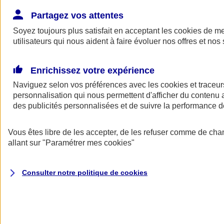
Donner toute leur place aux territoires
Porter l'élan du rugby féminin
Partagez vos attentes
Soyez toujours plus satisfait en acceptant les
cookies
de mes
utilisateurs qui nous aident à faire évoluer nos offres et nos 
Enrichissez votre expérience
Naviguez selon vos préférences avec les
cookies et traceur
personnalisation qui nous permettent d'afficher du contenu a
des publicités personnalisées et de suivre la performance
Vous êtes libre de les accepter, de les refuser comme de cha
allant sur
"Paramétrer mes
cookies
"
Nos actualités
Retour à la section précédente
Consulter notre politique de
cookies
Fermer le menu principal