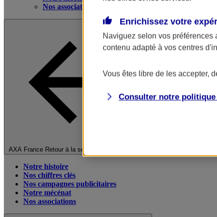
Nos associations
Enrichissez votre expé
Naviguez selon vos préférences 
contenu adapté à vos centres d'i
Vous êtes libre de les accepter, 
Consulter notre politiqu
Fermer le menu principal
AXA France
Retour à la section précédente
Notre histoire
Nos chiffres clés
Nos campagnes publicitaires
Notre mécénat
Nos associations