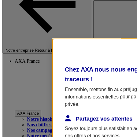
Fermer le menu princip
Notre entreprise
Retour à la section précédente
AXA France
Chez AXA nous nous enga
traceurs
!
Ensemble, mettons fin aux préjugé
informations essentielles pour gar
privée.
AXA France
Partagez vos attentes
Notre histoire
Nos chiffres clés
Soyez toujours plus satisfait en 
Nos campagnes publicitaires
Notre mécénat
nos offres et nos services.