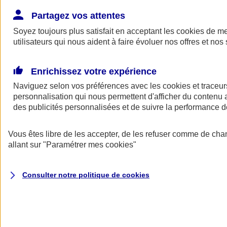
Donner toute leur place aux territoires
Porter l'élan du rugby féminin
Partagez vos attentes
Soyez toujours plus satisfait en acceptant les
cookies
de mes
utilisateurs qui nous aident à faire évoluer nos offres et nos 
Enrichissez votre expérience
Naviguez selon vos préférences avec les
cookies et traceur
personnalisation qui nous permettent d'afficher du contenu a
des publicités personnalisées et de suivre la performance
Vous êtes libre de les accepter, de les refuser comme de cha
allant sur
"Paramétrer mes
cookies
"
Nos actualités
Retour à la section précédente
Consulter notre politique de
cookies
Fermer le menu principal