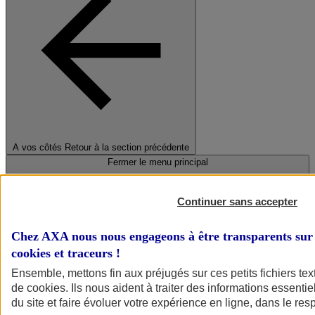
A vos côtés
Retour à la section précédente
Fermer le menu principal
Continuer sans accepter
Chez AXA nous nous engageons à être transparents sur 
cookies et traceurs
!
Ensemble, mettons fin aux préjugés sur ces petits fichiers te
de
cookies
. Ils nous aident à traiter des informations essentie
Préserver la nature et le climat
du site et faire évoluer votre expérience en ligne, dans le resp
Faire avancer la solidarité et l'inclusion