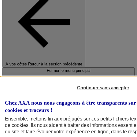
A vos côtés
Retour à la section précédente
Fermer le menu principal
Continuer sans accepter
Chez AXA nous nous engageons à être transparents sur 
cookies et traceurs
!
Ensemble, mettons fin aux préjugés sur ces petits fichiers te
de
cookies
. Ils nous aident à traiter des informations essentie
Préserver la nature et le climat
du site et faire évoluer votre expérience en ligne, dans le resp
Faire avancer la solidarité et l'inclusion