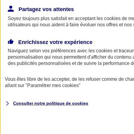
Donner toute leur place aux territoires
Porter l'élan du rugby féminin
Partagez vos attentes
Soyez toujours plus satisfait en acceptant les
cookies
de mes
utilisateurs qui nous aident à faire évoluer nos offres et nos 
Enrichissez votre expérience
Naviguez selon vos préférences avec les
cookies et traceur
personnalisation qui nous permettent d'afficher du contenu a
des publicités personnalisées et de suivre la performance
Vous êtes libre de les accepter, de les refuser comme de cha
allant sur
"Paramétrer mes
cookies
"
Nos actualités
Retour à la section précédente
Consulter notre politique de
cookies
Fermer le menu principal