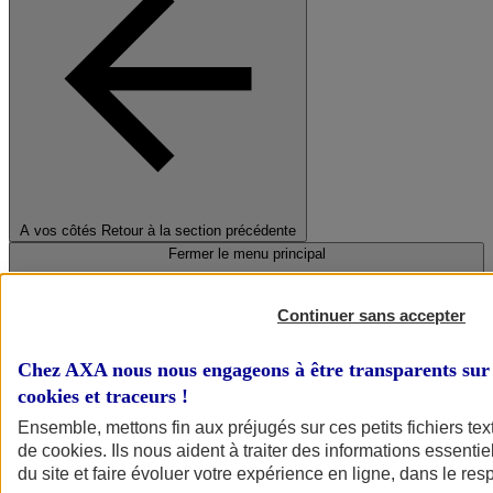
A vos côtés
Retour à la section précédente
Fermer le menu principal
Continuer sans accepter
Chez AXA nous nous engageons à être transparents sur 
cookies et traceurs
!
Ensemble, mettons fin aux préjugés sur ces petits fichiers te
de
cookies
. Ils nous aident à traiter des informations essentie
Préserver la nature et le climat
du site et faire évoluer votre expérience en ligne, dans le resp
Faire avancer la solidarité et l'inclusion