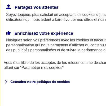
Donner toute leur place aux territoires
Porter l'élan du rugby féminin
Partagez vos attentes
Soyez toujours plus satisfait en acceptant les
cookies
de mes
utilisateurs qui nous aident à faire évoluer nos offres et nos 
Enrichissez votre expérience
Naviguez selon vos préférences avec les
cookies et traceur
personnalisation qui nous permettent d'afficher du contenu a
des publicités personnalisées et de suivre la performance
Vous êtes libre de les accepter, de les refuser comme de cha
allant sur
"Paramétrer mes
cookies
"
Nos actualités
Retour à la section précédente
Consulter notre politique de
cookies
Fermer le menu principal