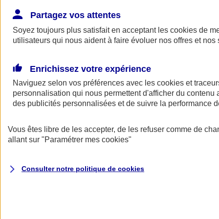
Donner toute leur place aux territoires
Porter l'élan du rugby féminin
Partagez vos attentes
Soyez toujours plus satisfait en acceptant les
cookies
de mes
utilisateurs qui nous aident à faire évoluer nos offres et nos 
Enrichissez votre expérience
Naviguez selon vos préférences avec les
cookies et traceur
personnalisation qui nous permettent d'afficher du contenu a
des publicités personnalisées et de suivre la performance
Vous êtes libre de les accepter, de les refuser comme de cha
allant sur
"Paramétrer mes
cookies
"
Nos actualités
Retour à la section précédente
Consulter notre politique de
cookies
Fermer le menu principal