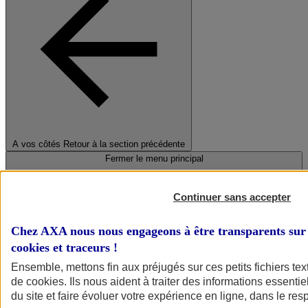
A vos côtés
Retour à la section précédente
Fermer le menu principal
Continuer sans accepter
Chez AXA nous nous engageons à être transparents sur 
cookies et traceurs
!
Ensemble, mettons fin aux préjugés sur ces petits fichiers te
de
cookies
. Ils nous aident à traiter des informations essentie
Préserver la nature et le climat
du site et faire évoluer votre expérience en ligne, dans le resp
Faire avancer la solidarité et l'inclusion