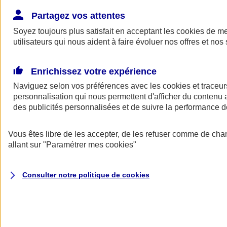
Donner toute leur place aux territoires
Porter l'élan du rugby féminin
Partagez vos attentes
Soyez toujours plus satisfait en acceptant les
cookies
de mes
utilisateurs qui nous aident à faire évoluer nos offres et nos 
Enrichissez votre expérience
Naviguez selon vos préférences avec les
cookies et traceur
personnalisation qui nous permettent d'afficher du contenu a
des publicités personnalisées et de suivre la performance
Vous êtes libre de les accepter, de les refuser comme de cha
allant sur
"Paramétrer mes
cookies
"
Nos actualités
Retour à la section précédente
Consulter notre politique de
cookies
Fermer le menu principal