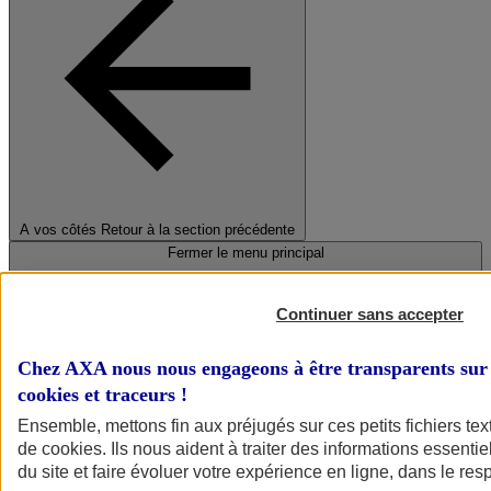
A vos côtés
Retour à la section précédente
Fermer le menu principal
Continuer sans accepter
Chez AXA nous nous engageons à être transparents sur 
cookies et traceurs
!
Ensemble, mettons fin aux préjugés sur ces petits fichiers te
de
cookies
. Ils nous aident à traiter des informations essentie
Préserver la nature et le climat
du site et faire évoluer votre expérience en ligne, dans le resp
Faire avancer la solidarité et l'inclusion