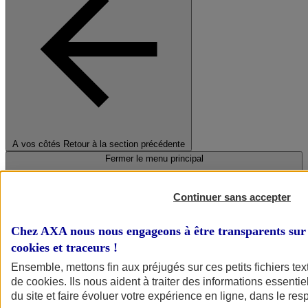
A vos côtés
Retour à la section précédente
Fermer le menu principal
Continuer sans accepter
Chez AXA nous nous engageons à être transparents sur 
cookies et traceurs
!
Ensemble, mettons fin aux préjugés sur ces petits fichiers te
de
cookies
. Ils nous aident à traiter des informations essentie
Préserver la nature et le climat
du site et faire évoluer votre expérience en ligne, dans le resp
Faire avancer la solidarité et l'inclusion