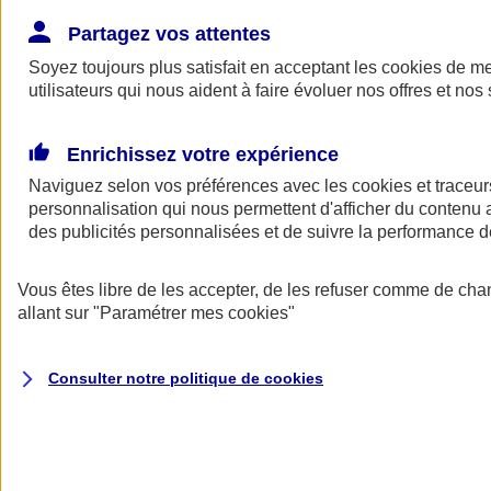
Donner toute leur place aux territoires
Porter l'élan du rugby féminin
Partagez vos attentes
Soyez toujours plus satisfait en acceptant les
cookies
de mes
utilisateurs qui nous aident à faire évoluer nos offres et nos 
Enrichissez votre expérience
Naviguez selon vos préférences avec les
cookies et traceur
personnalisation qui nous permettent d'afficher du contenu a
des publicités personnalisées et de suivre la performance
Vous êtes libre de les accepter, de les refuser comme de cha
allant sur
"Paramétrer mes
cookies
"
Nos actualités
Retour à la section précédente
Consulter notre politique de
cookies
Fermer le menu principal