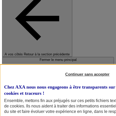
A vos côtés
Retour à la section précédente
Fermer le menu principal
Continuer sans accepter
Chez AXA nous nous engageons à être transparents sur 
cookies et traceurs
!
Ensemble, mettons fin aux préjugés sur ces petits fichiers te
de
cookies
. Ils nous aident à traiter des informations essentie
Préserver la nature et le climat
du site et faire évoluer votre expérience en ligne, dans le resp
Faire avancer la solidarité et l'inclusion