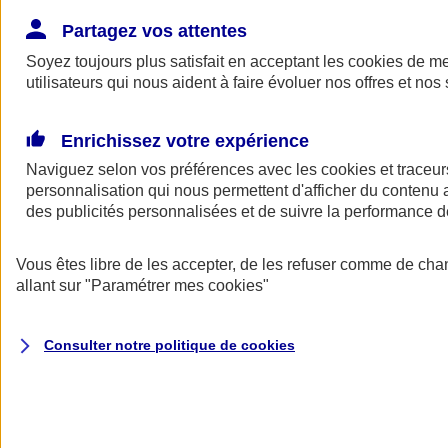
Donner toute leur place aux territoires
Porter l'élan du rugby féminin
Partagez vos attentes
Soyez toujours plus satisfait en acceptant les
cookies
de mes
utilisateurs qui nous aident à faire évoluer nos offres et nos 
Enrichissez votre expérience
Naviguez selon vos préférences avec les
cookies et traceur
personnalisation qui nous permettent d'afficher du contenu a
des publicités personnalisées et de suivre la performance
Vous êtes libre de les accepter, de les refuser comme de cha
allant sur
"Paramétrer mes
cookies
"
Nos actualités
Retour à la section précédente
Consulter notre politique de
cookies
Fermer le menu principal