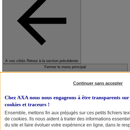
A vos côtés
Retour à la section précédente
Fermer le menu principal
Continuer sans accepter
Chez AXA nous nous engageons à être transparents sur 
cookies et traceurs
!
Ensemble, mettons fin aux préjugés sur ces petits fichiers te
de
cookies
. Ils nous aident à traiter des informations essentie
Préserver la nature et le climat
du site et faire évoluer votre expérience en ligne, dans le resp
Faire avancer la solidarité et l'inclusion