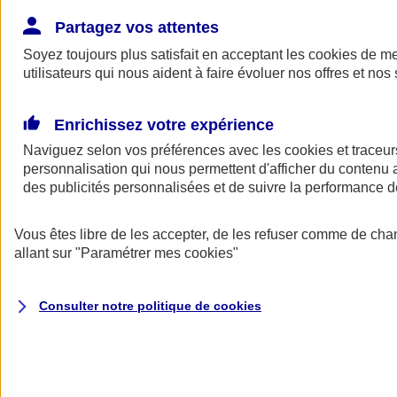
Donner toute leur place aux territoires
Porter l'élan du rugby féminin
Partagez vos attentes
Soyez toujours plus satisfait en acceptant les
cookies
de mes
utilisateurs qui nous aident à faire évoluer nos offres et nos 
Enrichissez votre expérience
Naviguez selon vos préférences avec les
cookies et traceur
personnalisation qui nous permettent d'afficher du contenu a
des publicités personnalisées et de suivre la performance
Vous êtes libre de les accepter, de les refuser comme de cha
allant sur
"Paramétrer mes
cookies
"
Nos actualités
Retour à la section précédente
Consulter notre politique de
cookies
Fermer le menu principal