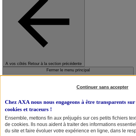
A vos côtés
Retour à la section précédente
Fermer le menu principal
Continuer sans accepter
Chez AXA nous nous engageons à être transparents sur 
cookies et traceurs
!
Ensemble, mettons fin aux préjugés sur ces petits fichiers te
de
cookies
. Ils nous aident à traiter des informations essentie
Préserver la nature et le climat
du site et faire évoluer votre expérience en ligne, dans le resp
Faire avancer la solidarité et l'inclusion