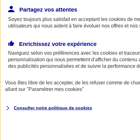
Donner toute leur place aux territoires
Porter l'élan du rugby féminin
Partagez vos attentes
Soyez toujours plus satisfait en acceptant les
cookies
de mes
utilisateurs qui nous aident à faire évoluer nos offres et nos 
Enrichissez votre expérience
Naviguez selon vos préférences avec les
cookies et traceur
personnalisation qui nous permettent d'afficher du contenu a
des publicités personnalisées et de suivre la performance
Vous êtes libre de les accepter, de les refuser comme de cha
allant sur
"Paramétrer mes
cookies
"
Nos actualités
Retour à la section précédente
Consulter notre politique de
cookies
Fermer le menu principal