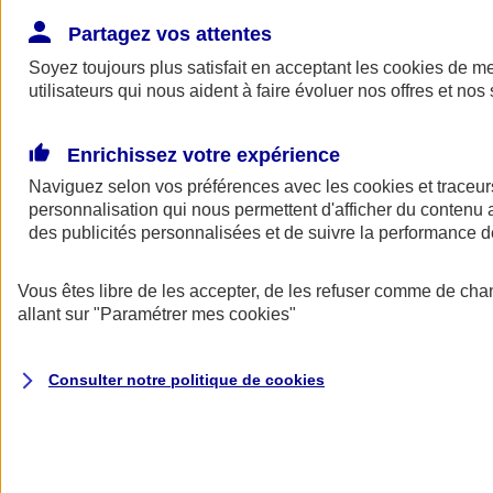
Donner toute leur place aux territoires
Porter l'élan du rugby féminin
Partagez vos attentes
Soyez toujours plus satisfait en acceptant les
cookies
de mes
utilisateurs qui nous aident à faire évoluer nos offres et nos 
Enrichissez votre expérience
Naviguez selon vos préférences avec les
cookies et traceur
personnalisation qui nous permettent d'afficher du contenu a
des publicités personnalisées et de suivre la performance
Vous êtes libre de les accepter, de les refuser comme de cha
allant sur
"Paramétrer mes
cookies
"
Nos actualités
Retour à la section précédente
Consulter notre politique de
cookies
Fermer le menu principal