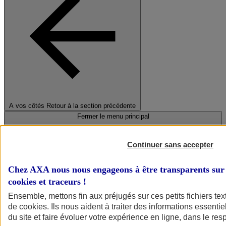
A vos côtés
Retour à la section précédente
Fermer le menu principal
Continuer sans accepter
Chez AXA nous nous engageons à être transparents sur 
cookies et traceurs
!
Ensemble, mettons fin aux préjugés sur ces petits fichiers te
de
cookies
. Ils nous aident à traiter des informations essentie
Préserver la nature et le climat
du site et faire évoluer votre expérience en ligne, dans le resp
Faire avancer la solidarité et l'inclusion