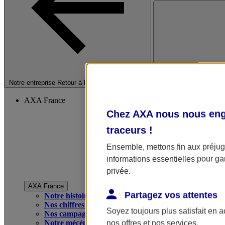
Fermer le menu princip
Notre entreprise
Retour à la section précédente
AXA France
Chez AXA nous nous enga
traceurs
!
Ensemble, mettons fin aux préjugé
informations essentielles pour gar
privée.
AXA France
Partagez vos attentes
Notre histoire
Nos chiffres clés
Soyez toujours plus satisfait en 
Nos campagnes publicitaires
Notre mécénat
nos offres et nos services.