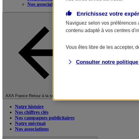
Nos associations
Enrichissez votre expé
Naviguez selon vos préférences 
contenu adapté à vos centres d'i
Vous êtes libre de les accepter, 
Consulter notre politiqu
Fermer le menu principal
AXA France
Retour à la section précédente
Notre histoire
Nos chiffres clés
Nos campagnes publicitaires
Notre mécénat
Nos associations