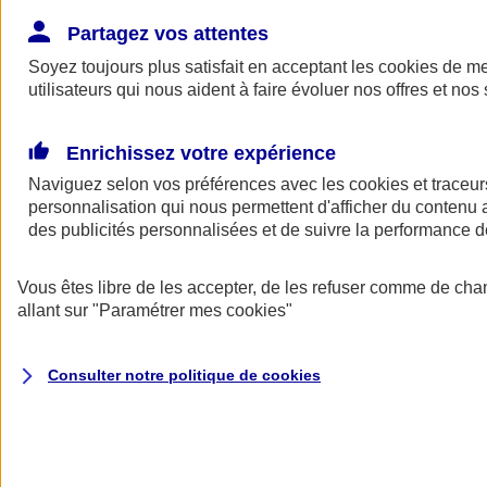
Donner toute leur place aux territoires
Porter l'élan du rugby féminin
Partagez vos attentes
Soyez toujours plus satisfait en acceptant les
cookies
de mes
utilisateurs qui nous aident à faire évoluer nos offres et nos 
Enrichissez votre expérience
Naviguez selon vos préférences avec les
cookies et traceur
personnalisation qui nous permettent d'afficher du contenu a
des publicités personnalisées et de suivre la performance
Vous êtes libre de les accepter, de les refuser comme de cha
allant sur
"Paramétrer mes
cookies
"
Nos actualités
Retour à la section précédente
Consulter notre politique de
cookies
Fermer le menu principal