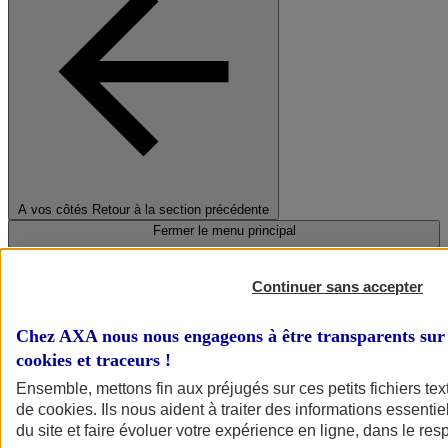
A vos côtés
Retour à la section précédente
Fermer le menu principal
Continuer sans accepter
Chez AXA nous nous engageons à être transparents sur 
cookies et traceurs
!
Ensemble, mettons fin aux préjugés sur ces petits fichiers te
de
cookies
. Ils nous aident à traiter des informations essentie
Préserver la nature et le climat
du site et faire évoluer votre expérience en ligne, dans le resp
Faire avancer la solidarité et l'inclusion