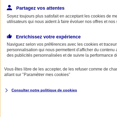
Donner toute leur place aux territoires
Porter l'élan du rugby féminin
Partagez vos attentes
Soyez toujours plus satisfait en acceptant les
cookies
de mes
utilisateurs qui nous aident à faire évoluer nos offres et nos 
Enrichissez votre expérience
Naviguez selon vos préférences avec les
cookies et traceur
personnalisation qui nous permettent d'afficher du contenu a
des publicités personnalisées et de suivre la performance
Vous êtes libre de les accepter, de les refuser comme de cha
allant sur
"Paramétrer mes
cookies
"
Nos actualités
Retour à la section précédente
Consulter notre politique de
cookies
Fermer le menu principal