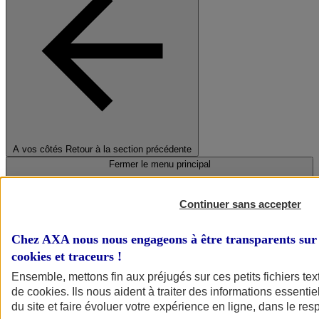
A vos côtés
Retour à la section précédente
Fermer le menu principal
Continuer sans accepter
Chez AXA nous nous engageons à être transparents sur 
cookies et traceurs
!
Ensemble, mettons fin aux préjugés sur ces petits fichiers te
de
cookies
. Ils nous aident à traiter des informations essentie
Préserver la nature et le climat
du site et faire évoluer votre expérience en ligne, dans le resp
Faire avancer la solidarité et l'inclusion