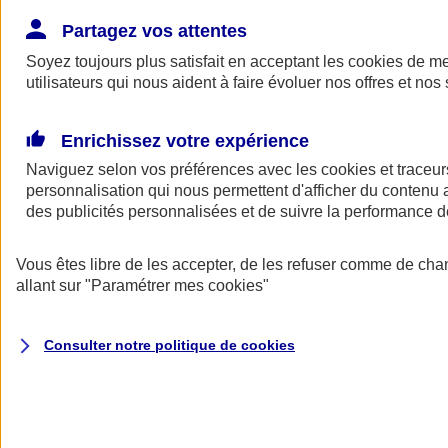
Donner toute leur place aux territoires
Porter l'élan du rugby féminin
Partagez vos attentes
Soyez toujours plus satisfait en acceptant les
cookies
de mes
utilisateurs qui nous aident à faire évoluer nos offres et nos 
Enrichissez votre expérience
Naviguez selon vos préférences avec les
cookies et traceur
personnalisation qui nous permettent d'afficher du contenu a
des publicités personnalisées et de suivre la performance
Vous êtes libre de les accepter, de les refuser comme de cha
allant sur
"Paramétrer mes
cookies
"
Nos actualités
Retour à la section précédente
Consulter notre politique de
cookies
Fermer le menu principal