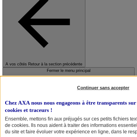
A vos côtés
Retour à la section précédente
Fermer le menu principal
Continuer sans accepter
Chez AXA nous nous engageons à être transparents sur 
cookies et traceurs
!
Ensemble, mettons fin aux préjugés sur ces petits fichiers te
de
cookies
. Ils nous aident à traiter des informations essentie
Préserver la nature et le climat
du site et faire évoluer votre expérience en ligne, dans le resp
Faire avancer la solidarité et l'inclusion