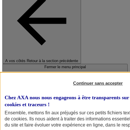
A vos côtés
Retour à la section précédente
Fermer le menu principal
Continuer sans accepter
Chez AXA nous nous engageons à être transparents sur 
cookies et traceurs
!
Ensemble, mettons fin aux préjugés sur ces petits fichiers te
de
cookies
. Ils nous aident à traiter des informations essentie
Préserver la nature et le climat
du site et faire évoluer votre expérience en ligne, dans le resp
Faire avancer la solidarité et l'inclusion