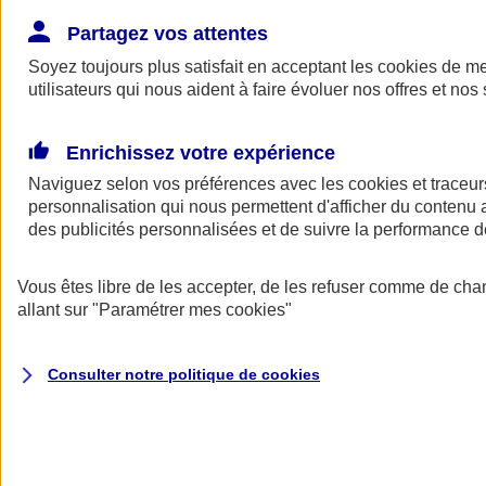
Donner toute leur place aux territoires
Porter l'élan du rugby féminin
Partagez vos attentes
Soyez toujours plus satisfait en acceptant les
cookies
de mes
utilisateurs qui nous aident à faire évoluer nos offres et nos 
Enrichissez votre expérience
Naviguez selon vos préférences avec les
cookies et traceur
personnalisation qui nous permettent d'afficher du contenu a
des publicités personnalisées et de suivre la performance
Vous êtes libre de les accepter, de les refuser comme de cha
allant sur
"Paramétrer mes
cookies
"
Nos actualités
Retour à la section précédente
Consulter notre politique de
cookies
Fermer le menu principal