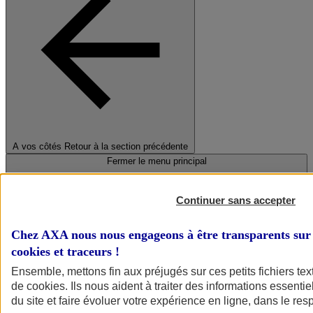
A vos côtés
Retour à la section précédente
Fermer le menu principal
Continuer sans accepter
Chez AXA nous nous engageons à être transparents sur 
cookies et traceurs
!
Ensemble, mettons fin aux préjugés sur ces petits fichiers te
de
cookies
. Ils nous aident à traiter des informations essentie
Préserver la nature et le climat
du site et faire évoluer votre expérience en ligne, dans le resp
Faire avancer la solidarité et l'inclusion