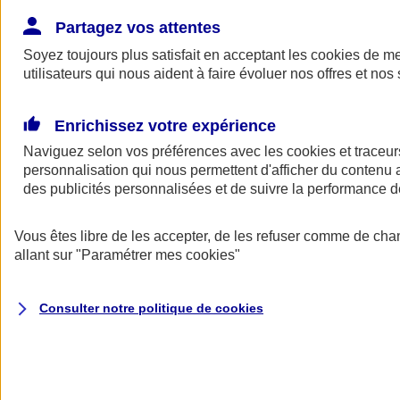
Donner toute leur place aux territoires
Porter l'élan du rugby féminin
Partagez vos attentes
Soyez toujours plus satisfait en acceptant les
cookies
de mes
utilisateurs qui nous aident à faire évoluer nos offres et nos 
Enrichissez votre expérience
Naviguez selon vos préférences avec les
cookies et traceur
personnalisation qui nous permettent d'afficher du contenu a
des publicités personnalisées et de suivre la performance
Vous êtes libre de les accepter, de les refuser comme de cha
allant sur
"Paramétrer mes
cookies
"
Nos actualités
Retour à la section précédente
Consulter notre politique de
cookies
Fermer le menu principal