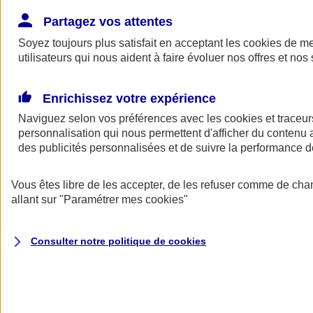
Donner toute leur place aux territoires
Porter l'élan du rugby féminin
Partagez vos attentes
Soyez toujours plus satisfait en acceptant les
cookies
de mes
utilisateurs qui nous aident à faire évoluer nos offres et nos 
Enrichissez votre expérience
Naviguez selon vos préférences avec les
cookies et traceur
personnalisation qui nous permettent d'afficher du contenu a
des publicités personnalisées et de suivre la performance
Vous êtes libre de les accepter, de les refuser comme de cha
allant sur
"Paramétrer mes
cookies
"
Nos actualités
Retour à la section précédente
Consulter notre politique de
cookies
Fermer le menu principal