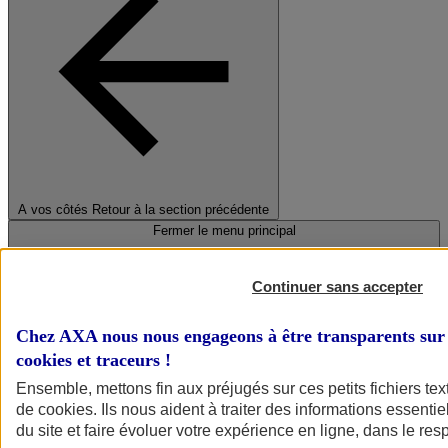
A vos côtés
Retour à la section précédente
Fermer le menu principal
Continuer sans accepter
Chez AXA nous nous engageons à être transparents sur 
cookies et traceurs
!
Ensemble, mettons fin aux préjugés sur ces petits fichiers te
de
cookies
. Ils nous aident à traiter des informations essentie
Préserver la nature et le climat
du site et faire évoluer votre expérience en ligne, dans le resp
Faire avancer la solidarité et l'inclusion