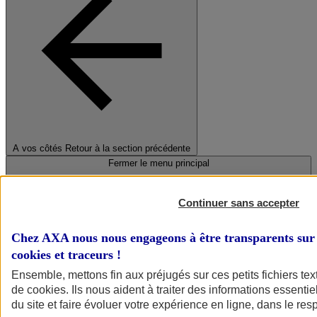
A vos côtés
Retour à la section précédente
Fermer le menu principal
Continuer sans accepter
Chez AXA nous nous engageons à être transparents sur 
cookies et traceurs
!
Ensemble, mettons fin aux préjugés sur ces petits fichiers te
de
cookies
. Ils nous aident à traiter des informations essentie
Préserver la nature et le climat
du site et faire évoluer votre expérience en ligne, dans le resp
Faire avancer la solidarité et l'inclusion