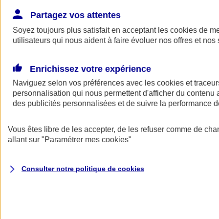
Donner toute leur place aux territoires
Porter l'élan du rugby féminin
Partagez vos attentes
Soyez toujours plus satisfait en acceptant les
cookies
de mes
utilisateurs qui nous aident à faire évoluer nos offres et nos 
Enrichissez votre expérience
Naviguez selon vos préférences avec les
cookies et traceur
personnalisation qui nous permettent d'afficher du contenu a
des publicités personnalisées et de suivre la performance
Vous êtes libre de les accepter, de les refuser comme de cha
allant sur
"Paramétrer mes
cookies
"
Nos actualités
Retour à la section précédente
Consulter notre politique de
cookies
Fermer le menu principal