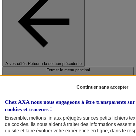
A vos côtés
Retour à la section précédente
Fermer le menu principal
Continuer sans accepter
Chez AXA nous nous engageons à être transparents sur 
cookies et traceurs
!
Ensemble, mettons fin aux préjugés sur ces petits fichiers te
de
cookies
. Ils nous aident à traiter des informations essentie
Préserver la nature et le climat
du site et faire évoluer votre expérience en ligne, dans le resp
Faire avancer la solidarité et l'inclusion