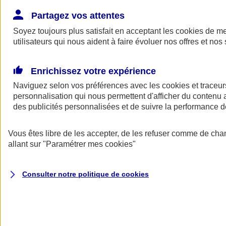
Donner toute leur place aux territoires
Porter l'élan du rugby féminin
Partagez vos attentes
Soyez toujours plus satisfait en acceptant les
cookies
de mes
utilisateurs qui nous aident à faire évoluer nos offres et nos 
Enrichissez votre expérience
Naviguez selon vos préférences avec les
cookies et traceur
personnalisation qui nous permettent d'afficher du contenu a
des publicités personnalisées et de suivre la performance
Vous êtes libre de les accepter, de les refuser comme de cha
allant sur
"Paramétrer mes
cookies
"
Nos actualités
Retour à la section précédente
Consulter notre politique de
cookies
Fermer le menu principal