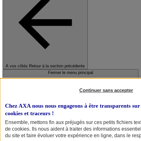
A vos côtés
Retour à la section précédente
Fermer le menu principal
Continuer sans accepter
Chez AXA nous nous engageons à être transparents sur 
cookies et traceurs
!
Ensemble, mettons fin aux préjugés sur ces petits fichiers te
de
cookies
. Ils nous aident à traiter des informations essentie
Préserver la nature et le climat
du site et faire évoluer votre expérience en ligne, dans le resp
Faire avancer la solidarité et l'inclusion