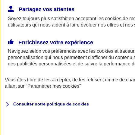
Donner toute leur place aux territoires
Porter l'élan du rugby féminin
Partagez vos attentes
Soyez toujours plus satisfait en acceptant les
cookies
de mes
utilisateurs qui nous aident à faire évoluer nos offres et nos 
Enrichissez votre expérience
Naviguez selon vos préférences avec les
cookies et traceur
personnalisation qui nous permettent d'afficher du contenu a
des publicités personnalisées et de suivre la performance
Vous êtes libre de les accepter, de les refuser comme de cha
allant sur
"Paramétrer mes
cookies
"
Nos actualités
Retour à la section précédente
Consulter notre politique de
cookies
Fermer le menu principal