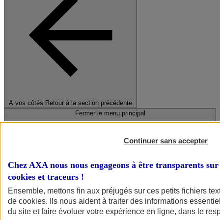
A vos côtés
Retour à la section précédente
Fermer le menu principal
Continuer sans accepter
Chez AXA nous nous engageons à être transparents sur 
cookies et traceurs
!
Ensemble, mettons fin aux préjugés sur ces petits fichiers te
de
cookies
. Ils nous aident à traiter des informations essentie
Préserver la nature et le climat
du site et faire évoluer votre expérience en ligne, dans le resp
Faire avancer la solidarité et l'inclusion