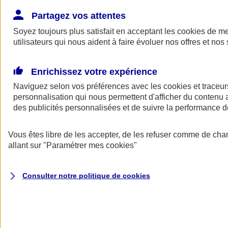
Donner toute leur place aux territoires
Porter l'élan du rugby féminin
Partagez vos attentes
Soyez toujours plus satisfait en acceptant les
cookies
de mes
utilisateurs qui nous aident à faire évoluer nos offres et nos 
Enrichissez votre expérience
Naviguez selon vos préférences avec les
cookies et traceur
personnalisation qui nous permettent d'afficher du contenu a
des publicités personnalisées et de suivre la performance
Vous êtes libre de les accepter, de les refuser comme de cha
allant sur
"Paramétrer mes
cookies
"
Nos actualités
Retour à la section précédente
Consulter notre politique de
cookies
Fermer le menu principal