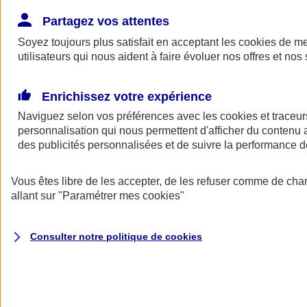
Donner toute leur place aux territoires
Porter l'élan du rugby féminin
Partagez vos attentes
Soyez toujours plus satisfait en acceptant les
cookies
de mes
utilisateurs qui nous aident à faire évoluer nos offres et nos 
Enrichissez votre expérience
Naviguez selon vos préférences avec les
cookies et traceur
personnalisation qui nous permettent d'afficher du contenu a
des publicités personnalisées et de suivre la performance
Vous êtes libre de les accepter, de les refuser comme de cha
allant sur
"Paramétrer mes
cookies
"
Nos actualités
Retour à la section précédente
Consulter notre politique de
cookies
Fermer le menu principal