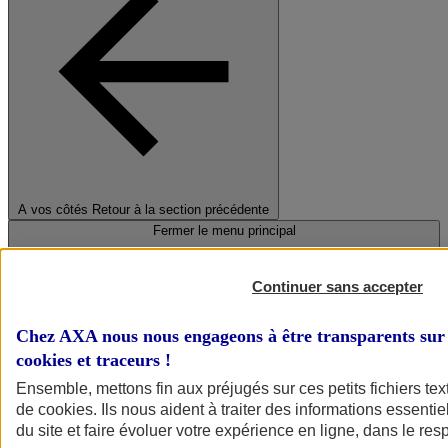
A vos côtés
Retour à la section précédente
Fermer le menu principal
Continuer sans accepter
Chez AXA nous nous engageons à être transparents sur 
cookies et traceurs
!
Ensemble, mettons fin aux préjugés sur ces petits fichiers te
de
cookies
. Ils nous aident à traiter des informations essentie
Préserver la nature et le climat
du site et faire évoluer votre expérience en ligne, dans le resp
Faire avancer la solidarité et l'inclusion