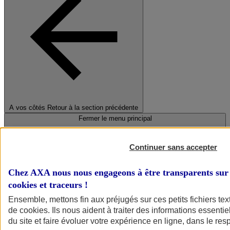
A vos côtés
Retour à la section précédente
Fermer le menu principal
Continuer sans accepter
Chez AXA nous nous engageons à être transparents sur 
cookies et traceurs
!
Ensemble, mettons fin aux préjugés sur ces petits fichiers te
de
cookies
. Ils nous aident à traiter des informations essentie
Préserver la nature et le climat
du site et faire évoluer votre expérience en ligne, dans le resp
Faire avancer la solidarité et l'inclusion