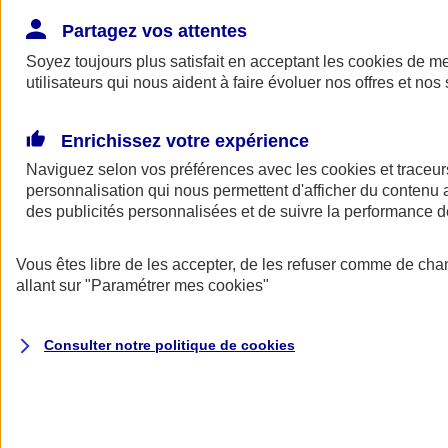
Donner toute leur place aux territoires
Porter l'élan du rugby féminin
Partagez vos attentes
Soyez toujours plus satisfait en acceptant les
cookies
de mes
utilisateurs qui nous aident à faire évoluer nos offres et nos 
Enrichissez votre expérience
Naviguez selon vos préférences avec les
cookies et traceur
personnalisation qui nous permettent d'afficher du contenu a
des publicités personnalisées et de suivre la performance
Vous êtes libre de les accepter, de les refuser comme de cha
allant sur
"Paramétrer mes
cookies
"
Nos actualités
Retour à la section précédente
Consulter notre politique de
cookies
Fermer le menu principal