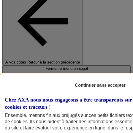
A vos côtés
Retour à la section précédente
Fermer le menu principal
Continuer sans accepter
Chez AXA nous nous engageons à être transparents sur 
cookies et traceurs
!
Ensemble, mettons fin aux préjugés sur ces petits fichiers te
de
cookies
. Ils nous aident à traiter des informations essentie
Préserver la nature et le climat
du site et faire évoluer votre expérience en ligne, dans le resp
Faire avancer la solidarité et l'inclusion