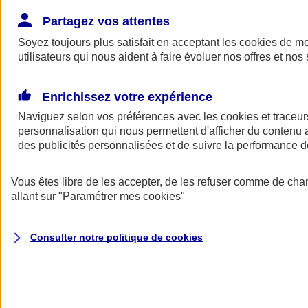
Donner toute leur place aux territoires
Porter l'élan du rugby féminin
Partagez vos attentes
Soyez toujours plus satisfait en acceptant les
cookies
de mes
utilisateurs qui nous aident à faire évoluer nos offres et nos 
Enrichissez votre expérience
Naviguez selon vos préférences avec les
cookies et traceur
personnalisation qui nous permettent d'afficher du contenu a
des publicités personnalisées et de suivre la performance
Vous êtes libre de les accepter, de les refuser comme de cha
allant sur
"Paramétrer mes
cookies
"
Nos actualités
Retour à la section précédente
Consulter notre politique de
cookies
Fermer le menu principal