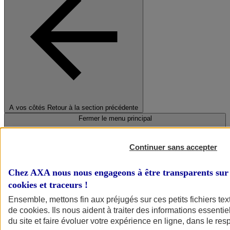
A vos côtés
Retour à la section précédente
Fermer le menu principal
Continuer sans accepter
Chez AXA nous nous engageons à être transparents sur 
cookies et traceurs
!
Ensemble, mettons fin aux préjugés sur ces petits fichiers te
de
cookies
. Ils nous aident à traiter des informations essentie
Préserver la nature et le climat
du site et faire évoluer votre expérience en ligne, dans le resp
Faire avancer la solidarité et l'inclusion