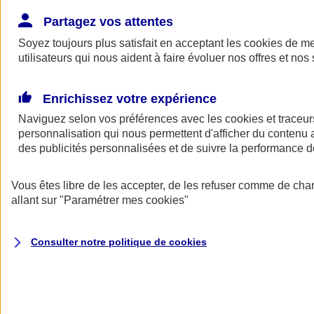
Donner toute leur place aux territoires
Porter l'élan du rugby féminin
Partagez vos attentes
Soyez toujours plus satisfait en acceptant les
cookies
de mes
utilisateurs qui nous aident à faire évoluer nos offres et nos 
Enrichissez votre expérience
Naviguez selon vos préférences avec les
cookies et traceur
personnalisation qui nous permettent d'afficher du contenu a
des publicités personnalisées et de suivre la performance
Vous êtes libre de les accepter, de les refuser comme de cha
allant sur
"Paramétrer mes
cookies
"
Nos actualités
Retour à la section précédente
Consulter notre politique de
cookies
Fermer le menu principal