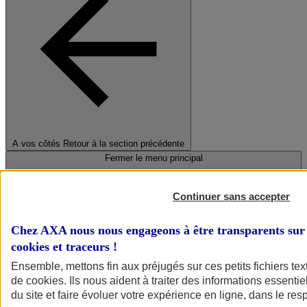
A vos côtés
Retour à la section précédente
Fermer le menu principal
Continuer sans accepter
Chez AXA nous nous engageons à être transparents sur 
cookies et traceurs
!
Ensemble, mettons fin aux préjugés sur ces petits fichiers te
de
cookies
. Ils nous aident à traiter des informations essentie
Préserver la nature et le climat
du site et faire évoluer votre expérience en ligne, dans le resp
Faire avancer la solidarité et l'inclusion