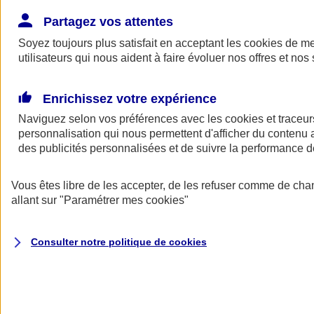
Donner toute leur place aux territoires
Porter l'élan du rugby féminin
Partagez vos attentes
Soyez toujours plus satisfait en acceptant les
cookies
de mes
utilisateurs qui nous aident à faire évoluer nos offres et nos 
Enrichissez votre expérience
Naviguez selon vos préférences avec les
cookies et traceur
personnalisation qui nous permettent d'afficher du contenu a
des publicités personnalisées et de suivre la performance
Vous êtes libre de les accepter, de les refuser comme de cha
allant sur
"Paramétrer mes
cookies
"
Nos actualités
Retour à la section précédente
Consulter notre politique de
cookies
Fermer le menu principal