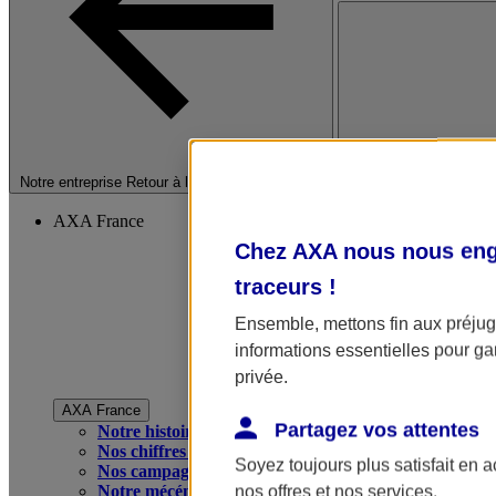
Fermer le menu princip
Notre entreprise
Retour à la section précédente
AXA France
Chez AXA nous nous enga
traceurs
!
Ensemble, mettons fin aux préjugé
informations essentielles pour gar
privée.
AXA France
Partagez vos attentes
Notre histoire
Nos chiffres clés
Soyez toujours plus satisfait en 
Nos campagnes publicitaires
Notre mécénat
nos offres et nos services.