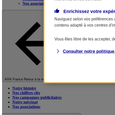
Nos associations
Enrichissez votre expé
Naviguez selon vos préférences 
contenu adapté à vos centres d'i
Vous êtes libre de les accepter, 
Consulter notre politiqu
Fermer le menu principal
AXA France
Retour à la section précédente
Notre histoire
Nos chiffres clés
Nos campagnes publicitaires
Notre mécénat
Nos associations