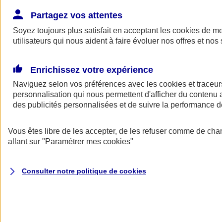
Donner toute leur place aux territoires
Porter l'élan du rugby féminin
Partagez vos attentes
Soyez toujours plus satisfait en acceptant les
cookies
de mes
utilisateurs qui nous aident à faire évoluer nos offres et nos 
Enrichissez votre expérience
Naviguez selon vos préférences avec les
cookies et traceur
personnalisation qui nous permettent d'afficher du contenu a
des publicités personnalisées et de suivre la performance
Vous êtes libre de les accepter, de les refuser comme de cha
allant sur
"Paramétrer mes
cookies
"
Nos actualités
Retour à la section précédente
Consulter notre politique de
cookies
Fermer le menu principal