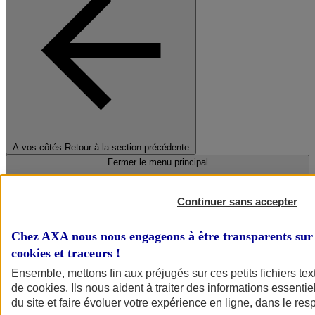
A vos côtés
Retour à la section précédente
Fermer le menu principal
Continuer sans accepter
Chez AXA nous nous engageons à être transparents sur 
cookies et traceurs
!
Ensemble, mettons fin aux préjugés sur ces petits fichiers te
de
cookies
. Ils nous aident à traiter des informations essentie
Préserver la nature et le climat
du site et faire évoluer votre expérience en ligne, dans le resp
Faire avancer la solidarité et l'inclusion