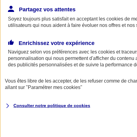
Donner toute leur place aux territoires
Porter l'élan du rugby féminin
Partagez vos attentes
Soyez toujours plus satisfait en acceptant les
cookies
de mes
utilisateurs qui nous aident à faire évoluer nos offres et nos 
Enrichissez votre expérience
Naviguez selon vos préférences avec les
cookies et traceur
personnalisation qui nous permettent d'afficher du contenu a
des publicités personnalisées et de suivre la performance
Vous êtes libre de les accepter, de les refuser comme de cha
allant sur
"Paramétrer mes
cookies
"
Nos actualités
Retour à la section précédente
Consulter notre politique de
cookies
Fermer le menu principal