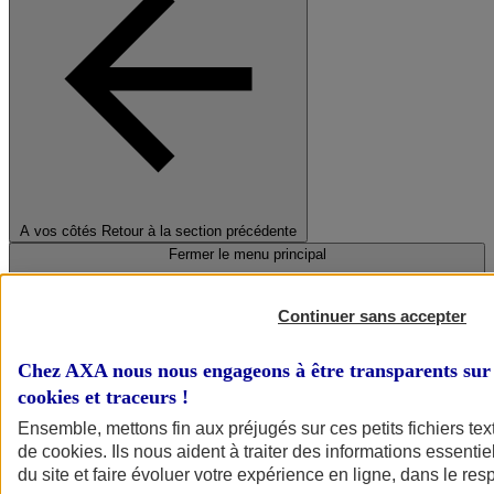
A vos côtés
Retour à la section précédente
Fermer le menu principal
Continuer sans accepter
Chez AXA nous nous engageons à être transparents sur 
cookies et traceurs
!
Ensemble, mettons fin aux préjugés sur ces petits fichiers te
de
cookies
. Ils nous aident à traiter des informations essentie
Préserver la nature et le climat
du site et faire évoluer votre expérience en ligne, dans le resp
Faire avancer la solidarité et l'inclusion