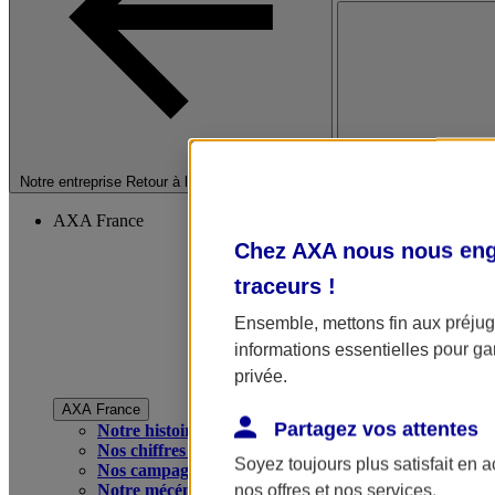
Fermer le menu princip
Notre entreprise
Retour à la section précédente
AXA France
Chez AXA nous nous enga
traceurs
!
Ensemble, mettons fin aux préjugé
informations essentielles pour gar
privée.
AXA France
Partagez vos attentes
Notre histoire
Nos chiffres clés
Soyez toujours plus satisfait en 
Nos campagnes publicitaires
Notre mécénat
nos offres et nos services.