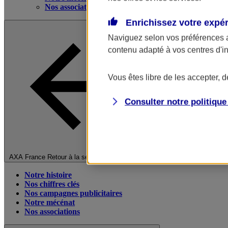
Nos associations
Enrichissez votre expé
Naviguez selon vos préférences 
contenu adapté à vos centres d'i
Vous êtes libre de les accepter, 
Consulter notre politiqu
Fermer le menu principal
AXA France
Retour à la section précédente
Notre histoire
Nos chiffres clés
Nos campagnes publicitaires
Notre mécénat
Nos associations