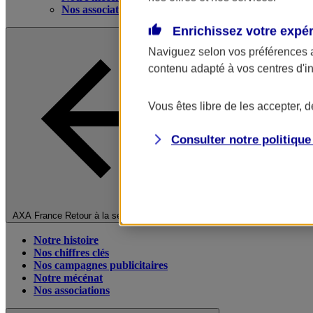
Nos associations
Enrichissez votre expé
Naviguez selon vos préférences 
contenu adapté à vos centres d'i
Vous êtes libre de les accepter, 
Consulter notre politiqu
Fermer le menu principal
AXA France
Retour à la section précédente
Notre histoire
Nos chiffres clés
Nos campagnes publicitaires
Notre mécénat
Nos associations