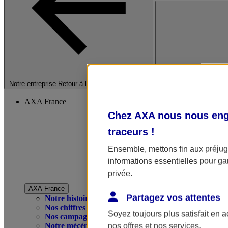
Fermer le menu princip
Notre entreprise
Retour à la section précédente
AXA France
Chez AXA nous nous enga
traceurs
!
Ensemble, mettons fin aux préjugé
informations essentielles pour gar
privée.
AXA France
Partagez vos attentes
Notre histoire
Nos chiffres clés
Soyez toujours plus satisfait en 
Nos campagnes publicitaires
Notre mécénat
nos offres et nos services.