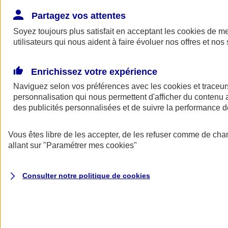
Donner toute leur place aux territoires
Porter l'élan du rugby féminin
Partagez vos attentes
Soyez toujours plus satisfait en acceptant les
cookies
de mes
utilisateurs qui nous aident à faire évoluer nos offres et nos 
Enrichissez votre expérience
Naviguez selon vos préférences avec les
cookies et traceur
personnalisation qui nous permettent d'afficher du contenu a
des publicités personnalisées et de suivre la performance
Vous êtes libre de les accepter, de les refuser comme de cha
allant sur
"Paramétrer mes
cookies
"
Nos actualités
Retour à la section précédente
Consulter notre politique de
cookies
Fermer le menu principal