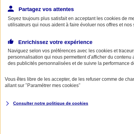
Donner toute leur place aux territoires
Porter l'élan du rugby féminin
Partagez vos attentes
Soyez toujours plus satisfait en acceptant les
cookies
de mes
utilisateurs qui nous aident à faire évoluer nos offres et nos 
Enrichissez votre expérience
Naviguez selon vos préférences avec les
cookies et traceur
personnalisation qui nous permettent d'afficher du contenu a
des publicités personnalisées et de suivre la performance
Vous êtes libre de les accepter, de les refuser comme de cha
allant sur
"Paramétrer mes
cookies
"
Nos actualités
Retour à la section précédente
Consulter notre politique de
cookies
Fermer le menu principal