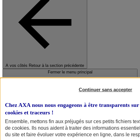
A vos côtés
Retour à la section précédente
Fermer le menu principal
Continuer sans accepter
Chez AXA nous nous engageons à être transparents sur 
cookies et traceurs
!
Ensemble, mettons fin aux préjugés sur ces petits fichiers te
de
cookies
. Ils nous aident à traiter des informations essentie
Préserver la nature et le climat
du site et faire évoluer votre expérience en ligne, dans le resp
Faire avancer la solidarité et l'inclusion