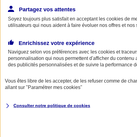
Donner toute leur place aux territoires
Porter l'élan du rugby féminin
Partagez vos attentes
Soyez toujours plus satisfait en acceptant les
cookies
de mes
utilisateurs qui nous aident à faire évoluer nos offres et nos 
Enrichissez votre expérience
Naviguez selon vos préférences avec les
cookies et traceur
personnalisation qui nous permettent d'afficher du contenu a
des publicités personnalisées et de suivre la performance
Vous êtes libre de les accepter, de les refuser comme de cha
allant sur
"Paramétrer mes
cookies
"
Nos actualités
Retour à la section précédente
Consulter notre politique de
cookies
Fermer le menu principal