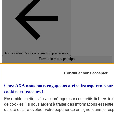
A vos côtés
Retour à la section précédente
Fermer le menu principal
Continuer sans accepter
Chez AXA nous nous engageons à être transparents sur 
cookies et traceurs
!
Ensemble, mettons fin aux préjugés sur ces petits fichiers te
de
cookies
. Ils nous aident à traiter des informations essentie
Préserver la nature et le climat
du site et faire évoluer votre expérience en ligne, dans le resp
Faire avancer la solidarité et l'inclusion