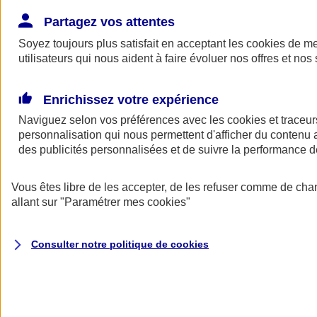
Donner toute leur place aux territoires
Porter l'élan du rugby féminin
Partagez vos attentes
Soyez toujours plus satisfait en acceptant les
cookies
de mes
utilisateurs qui nous aident à faire évoluer nos offres et nos 
Enrichissez votre expérience
Naviguez selon vos préférences avec les
cookies et traceur
personnalisation qui nous permettent d'afficher du contenu a
des publicités personnalisées et de suivre la performance
Vous êtes libre de les accepter, de les refuser comme de cha
allant sur
"Paramétrer mes
cookies
"
Nos actualités
Retour à la section précédente
Consulter notre politique de
cookies
Fermer le menu principal