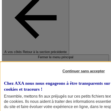
A vos côtés
Retour à la section précédente
Fermer le menu principal
Continuer sans accepter
Chez AXA nous nous engageons à être transparents sur 
cookies et traceurs
!
Ensemble, mettons fin aux préjugés sur ces petits fichiers te
de
cookies
. Ils nous aident à traiter des informations essentie
Préserver la nature et le climat
du site et faire évoluer votre expérience en ligne, dans le resp
Faire avancer la solidarité et l'inclusion